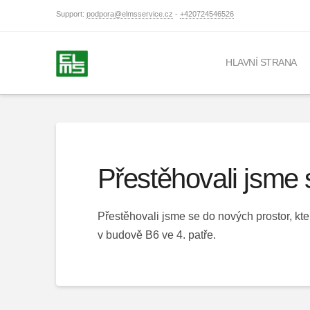
Support:
podpora@elmsservice.cz
-
+420724546526
HLAVNÍ STRANA
Přestěhovali jsme 
Přestěhovali jsme se do nových prostor, kte
v budově B6 ve 4. patře.