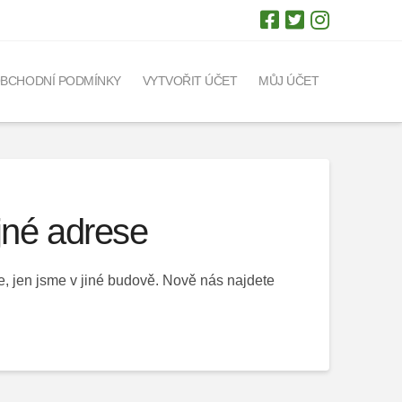
BCHODNÍ PODMÍNKY
VYTVOŘIT ÚČET
MŮJ ÚČET
jné adrese
se, jen jsme v jiné budově. Nově nás najdete